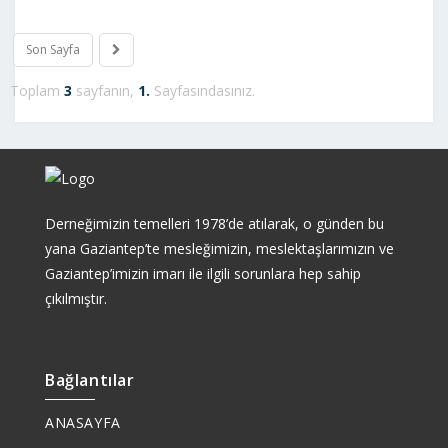
Son Sayfa
Toplam
3
sayfanın,
1.
Sayfasındasınız.
Derneğimizin temelleri 1978’de atılarak, o günden bu
yana Gaziantep’te mesleğimizin, meslektaşlarımızın ve
Gaziantep’imizin imarı ile ilgili sorunlara hep sahip
çıkılmıştır.
Bağlantılar
ANASAYFA