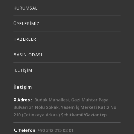
KURUMSAL
ÜYELERİMİZ
HABERLER
BASIN ODASI
İLETİŞİM
İletişim
Adres :
Budak Mahallesi, Gazi Muhtar Paşa
Bulvarı 31 Nolu Sokak, Yasem İş Merkezi Kat:2 No:
210 (Çetinkaya Arkası) Şehitkamil/Gaziantep
Telefon
+90 342 215 02 01