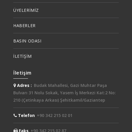
ÜYELERİMİZ
HABERLER
BASIN ODASI
İLETİŞİM
İletişim
Adres :
Budak Mahallesi, Gazi Muhtar Paşa
Bulvarı 31 Nolu Sokak, Yasem İş Merkezi Kat:2 No:
210 (Çetinkaya Arkası) Şehitkamil/Gaziantep
Telefon
+90 342 215 02 01
Faks
+90 342 215 02 87